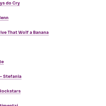
oys do Cry
lenn
ive That Wolf a Banana
te
– Stefania
 Rockstars
ntimentai