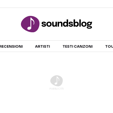
Sezioni
RECENSIONI
ARTISTI
TESTI CANZONI
TOU
NOTIZIE
ARTISTI
RECENSIONI MUSICALI
TESTI CANZONI
INTERVISTE
TOUR ED EVENTI
GOSSIP E CURIOSITÀ
TALENT SHOW