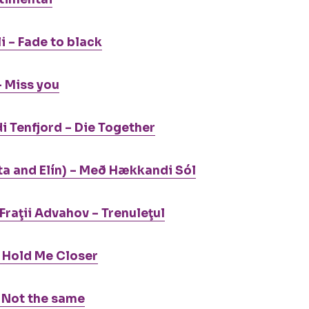
i – Fade to black
– Miss you
 Tenfjord – Die Together
ta and Elín) – Með Hækkandi Sól
Fraţii Advahov – Trenuleţul
 Hold Me Closer
– Not the same