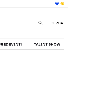
Notizie
in
CERCA
R ED EVENTI
TALENT SHOW