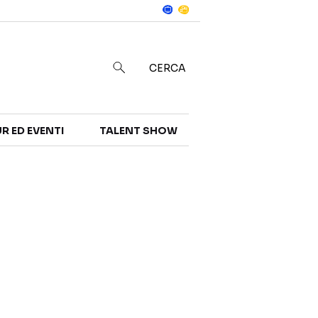
Notizie
in
CERCA
R ED EVENTI
TALENT SHOW