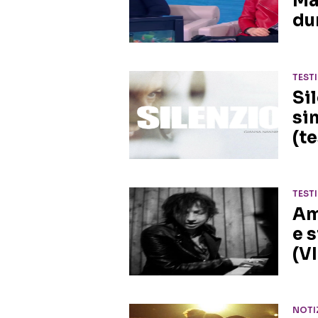
Ma
du
TEST
Si
si
(te
TEST
Am
e 
(V
NOTI