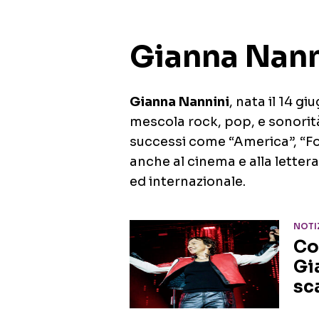
Gianna Nann
Gianna Nannini
, nata il 14 g
mescola rock, pop, e sonorità
successi come “America”, “Fot
anche al cinema e alla letter
ed internazionale.
NOTI
Co
Gi
sc