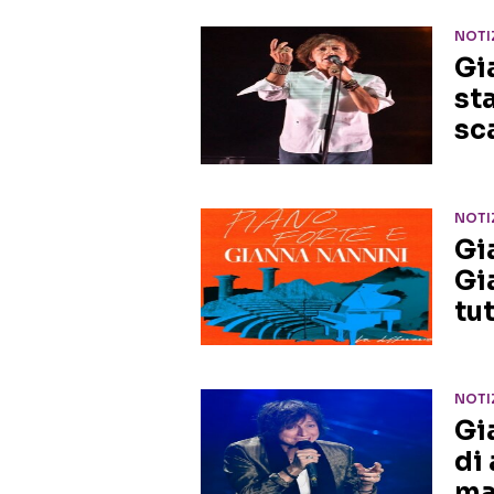
NOTI
Gi
st
sc
NOTI
Gi
Gi
tut
NOTI
Gi
di
ma