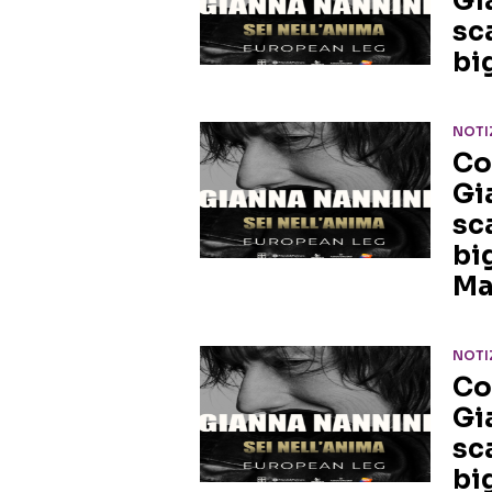
Gi
sc
bi
NOTI
Co
Gi
sc
big
Ma
NOTI
Co
Gi
sc
bi