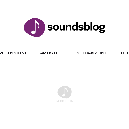
Sezioni
RECENSIONI
ARTISTI
TESTI CANZONI
TOU
NOTIZIE
ARTISTI
RECENSIONI MUSICALI
TESTI CANZONI
INTERVISTE
TOUR ED EVENTI
GOSSIP E CURIOSITÀ
TALENT SHOW