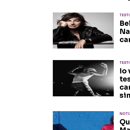
TEST
Be
Na
ca
TEST
Io
te
ca
si
NOTI
Qu