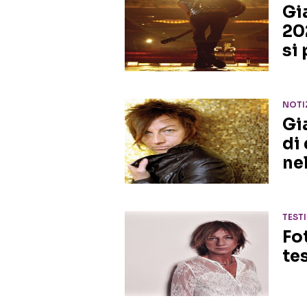
Gi
20
si 
NOTI
Gia
di 
ne
TEST
Fo
te