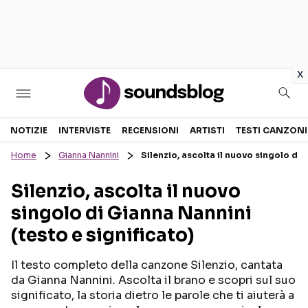
in
x
Sezioni
NOTIZIE
INTERVISTE
RECENSIONI
ARTISTI
TESTI CANZONI
Home
Gianna Nannini
Silenzio, ascolta il nuovo singolo di 
NOTIZIE
ARTISTI
Silenzio, ascolta il nuovo
RECENSIONI MUSICALI
TESTI CANZONI
singolo di Gianna Nannini
INTERVISTE
TOUR ED EVENTI
(testo e significato)
GOSSIP E CURIOSITÀ
TALENT SHOW
Il testo completo della canzone Silenzio, cantata
da Gianna Nannini. Ascolta il brano e scopri sul suo
significato, la storia dietro le parole che ti aiuterà a