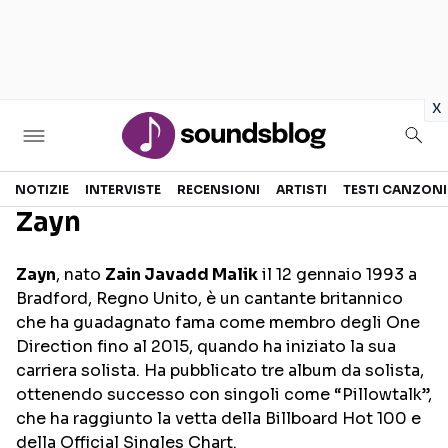
in
x
Sezioni
NOTIZIE
INTERVISTE
RECENSIONI
ARTISTI
TESTI CANZONI
Zayn
NOTIZIE
ARTISTI
Zayn
, nato
Zain Javadd Malik
il 12 gennaio 1993 a
RECENSIONI MUSICALI
TESTI CANZONI
Bradford, Regno Unito, è un cantante britannico
INTERVISTE
TOUR ED EVENTI
che ha guadagnato fama come membro degli One
Direction fino al 2015, quando ha iniziato la sua
GOSSIP E CURIOSITÀ
TALENT SHOW
carriera solista. Ha pubblicato tre album da solista,
ottenendo successo con singoli come “Pillowtalk”,
che ha raggiunto la vetta della Billboard Hot 100 e
della Official Singles Chart.