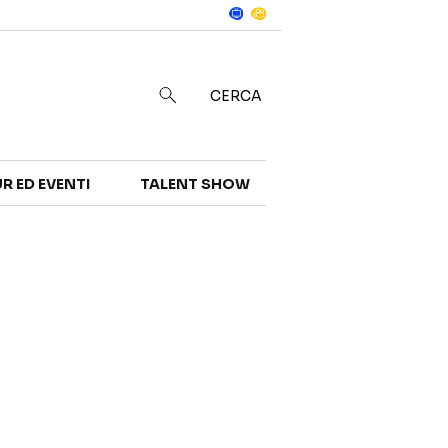
Notizie
in
CERCA
R ED EVENTI
TALENT SHOW