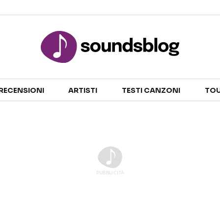
Sezioni
RECENSIONI
ARTISTI
TESTI CANZONI
TOU
NOTIZIE
ARTISTI
RECENSIONI MUSICALI
TESTI CANZONI
INTERVISTE
TOUR ED EVENTI
GOSSIP E CURIOSITÀ
TALENT SHOW