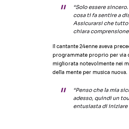
“Solo essere sincero.
cosa ti fa sentire a d
Assicurarsi che tutto
chiara comprensione 
Il cantante 24enne aveva prec
programmate proprio per via del
migliorata notevolmente nei mes
della mente per musica nuova.
“Penso che la mia sic
adesso, quindi un to
entusiasta di iniziare