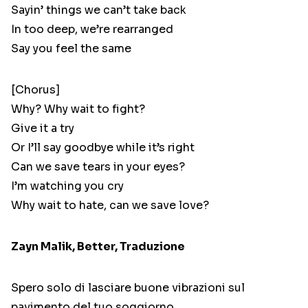
Sayin’ things we can’t take back
In too deep, we’re rearranged
Say you feel the same
[Chorus]
Why? Why wait to fight?
Give it a try
Or I’ll say goodbye while it’s right
Can we save tears in your eyes?
I’m watching you cry
Why wait to hate, can we save love?
Zayn Malik, Better, Traduzione
Spero solo di lasciare buone vibrazioni sul
pavimento del tuo soggiorno