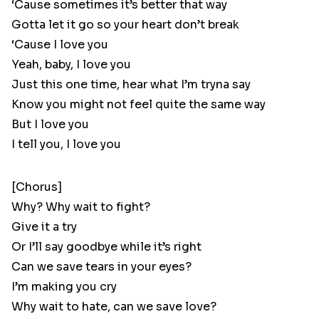
‘Cause sometimes it’s better that way
Gotta let it go so your heart don’t break
‘Cause I love you
Yeah, baby, I love you
Just this one time, hear what I’m tryna say
Know you might not feel quite the same way
But I love you
I tell you, I love you
[Chorus]
Why? Why wait to fight?
Give it a try
Or I’ll say goodbye while it’s right
Can we save tears in your eyes?
I’m making you cry
Why wait to hate, can we save love?