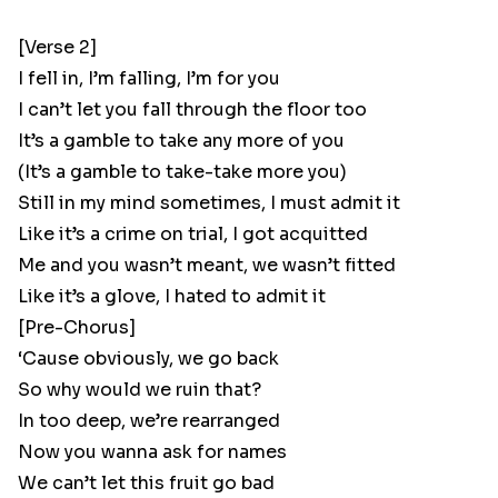
[Verse 2]
I fell in, I’m falling, I’m for you
I can’t let you fall through the floor too
It’s a gamble to take any more of you
(It’s a gamble to take-take more you)
Still in my mind sometimes, I must admit it
Like it’s a crime on trial, I got acquitted
Me and you wasn’t meant, we wasn’t fitted
Like it’s a glove, I hated to admit it
[Pre-Chorus]
‘Cause obviously, we go back
So why would we ruin that?
In too deep, we’re rearranged
Now you wanna ask for names
We can’t let this fruit go bad