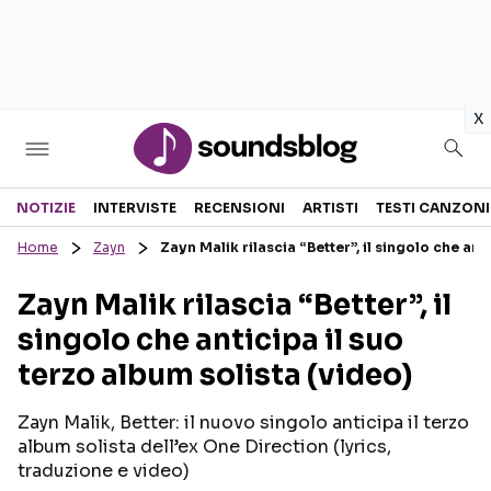
in
x
Sezioni
NOTIZIE
INTERVISTE
RECENSIONI
ARTISTI
TESTI CANZONI
Home
Zayn
Zayn Malik rilascia “Better”, il singolo che ant
NOTIZIE
ARTISTI
Zayn Malik rilascia “Better”, il
RECENSIONI MUSICALI
TESTI CANZONI
singolo che anticipa il suo
INTERVISTE
TOUR ED EVENTI
terzo album solista (video)
GOSSIP E CURIOSITÀ
TALENT SHOW
Zayn Malik, Better: il nuovo singolo anticipa il terzo
album solista dell’ex One Direction (lyrics,
traduzione e video)