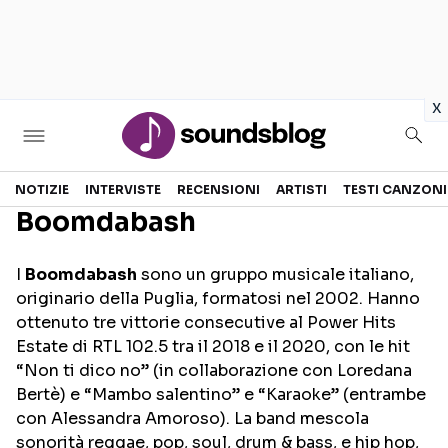
in
x
Sezioni
NOTIZIE
INTERVISTE
RECENSIONI
ARTISTI
TESTI CANZONI
Boomdabash
NOTIZIE
ARTISTI
I
Boomdabash
sono un gruppo musicale italiano,
RECENSIONI MUSICALI
TESTI CANZONI
originario della Puglia, formatosi nel 2002. Hanno
INTERVISTE
TOUR ED EVENTI
ottenuto tre vittorie consecutive al Power Hits
Estate di RTL 102.5 tra il 2018 e il 2020, con le hit
GOSSIP E CURIOSITÀ
TALENT SHOW
“Non ti dico no” (in collaborazione con Loredana
Bertè) e “Mambo salentino” e “Karaoke” (entrambe
con Alessandra Amoroso). La band mescola
sonorità reggae, pop, soul, drum & bass, e hip hop,