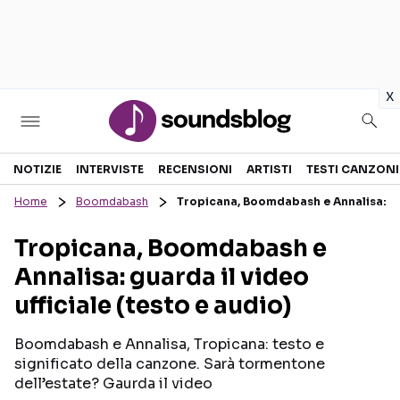
in
x
Sezioni
NOTIZIE
INTERVISTE
RECENSIONI
ARTISTI
TESTI CANZONI
Home
Boomdabash
Tropicana, Boomdabash e Annalisa: guar
NOTIZIE
ARTISTI
Tropicana, Boomdabash e
RECENSIONI MUSICALI
TESTI CANZONI
Annalisa: guarda il video
INTERVISTE
TOUR ED EVENTI
ufficiale (testo e audio)
GOSSIP E CURIOSITÀ
TALENT SHOW
Boomdabash e Annalisa, Tropicana: testo e
significato della canzone. Sarà tormentone
dell’estate? Gaurda il video