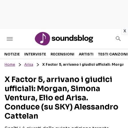
in
x
Sezioni
NOTIZIE
INTERVISTE
RECENSIONI
ARTISTI
TESTI CANZONI
Home
Arisa
X Factor 5, arrivano i giudici ufficiali: Morg
NOTIZIE
ARTISTI
X Factor 5, arrivano i giudici
RECENSIONI MUSICALI
TESTI CANZONI
ufficiali: Morgan, Simona
INTERVISTE
TOUR ED EVENTI
Ventura, Elio ed Arisa.
GOSSIP E CURIOSITÀ
TALENT SHOW
Conduce (su SKY) Alessandro
Cattelan