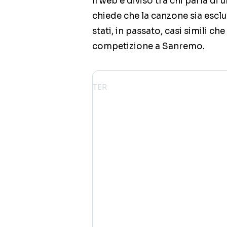
Il web è diviso tra chi parla di
chiede che la canzone sia esclu
stati, in passato, casi simili ch
competizione a Sanremo.