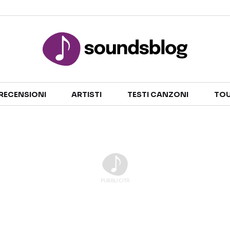
Sezioni
RECENSIONI
ARTISTI
TESTI CANZONI
TOU
NOTIZIE
ARTISTI
RECENSIONI MUSICALI
TESTI CANZONI
INTERVISTE
TOUR ED EVENTI
GOSSIP E CURIOSITÀ
TALENT SHOW