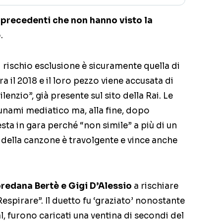
 precedenti che non hanno visto la
.
 rischio esclusione è sicuramente quella di
Era il 2018 e il loro pezzo viene accusata di
lenzio”, già presente sul sito della Rai. Le
nami mediatico ma, alla fine, dopo
esta in gara perché “non simile” a più di un
so della canzone è travolgente e vince anche
redana Bertè e Gigi D’Alessio
a rischiare
Respirare”. Il duetto fu ‘graziato’ nonostante
, furono caricati una ventina di secondi del