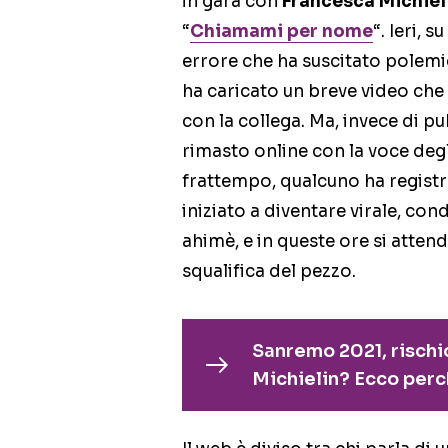
in gara con
Francesca Michiel
“
Chiamami per nome
“. Ieri,
errore che ha suscitato polemic
ha caricato un breve video che
con la collega. Ma, invece di 
rimasto online con la voce degl
frattempo, qualcuno ha registrat
iniziato a diventare virale, condi
ahimè, e in queste ore si attend
squalifica del pezzo.
Sanremo 2021, rischi
Michielin? Ecco per