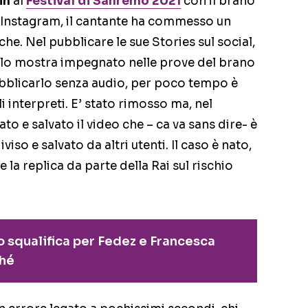
in
al
Festival di Sanremo 2021
con il brano
 su Instagram, il cantante ha commesso un
he. Nel pubblicare le sue Stories sul social,
 lo mostra impegnato nelle prove del brano
pubblicarlo senza audio, per poco tempo è
i interpreti. E’ stato rimosso ma, nel
o e salvato il video che – ca va sans dire- è
viso e salvato da altri utenti. Il caso è nato,
e la replica da parte della Rai sul rischio
o squalifica per Fedez e Francesca
ché