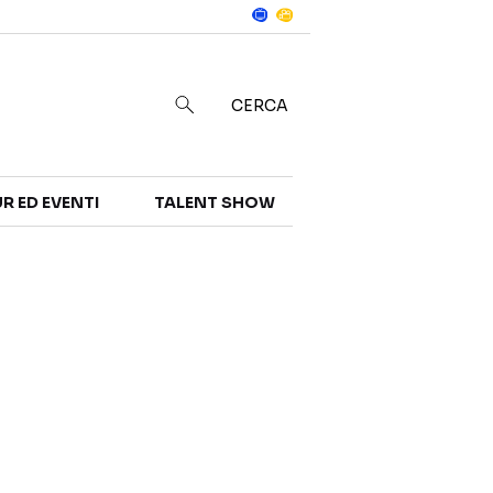
Notizie
in
CERCA
R ED EVENTI
TALENT SHOW