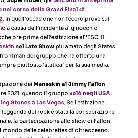
lo,
Supermodel
, già
lanciato in anteprima
nel corso della Grand Final di
2
. In quell’occasione non fecero prove sul
o a causa dell’incidente al ginocchio
he ore prima dell’esibizione all’ESC.
Il
neskin
nel Late Show
più amato degli States
 frontman del gruppo che ha offerto una
mpre piuttosto ‘statica’ per la sua media.
cipazione dei
Maneskin al Jimmy Fallon
obre 2021, quando il gruppo
volò negli USA
lling Stones a Las Vegas
. Se l’esibizione
 leggenda del rock è stata la consacrazione
nale, la partecipazione allo show di Fallon
l mondo delle celebreties di oltreoceano.