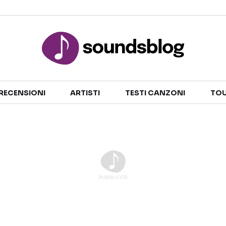
Sezioni
RECENSIONI
ARTISTI
TESTI CANZONI
TOU
NOTIZIE
ARTISTI
RECENSIONI MUSICALI
TESTI CANZONI
INTERVISTE
TOUR ED EVENTI
GOSSIP E CURIOSITÀ
TALENT SHOW