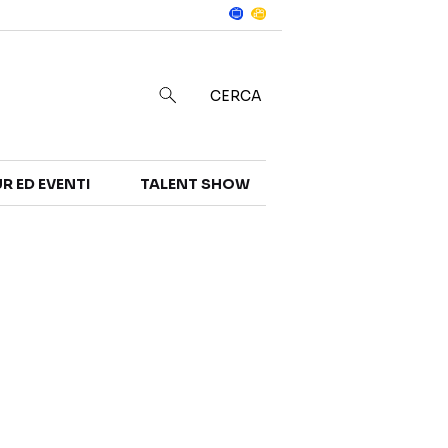
Notizie
in
CERCA
R ED EVENTI
TALENT SHOW