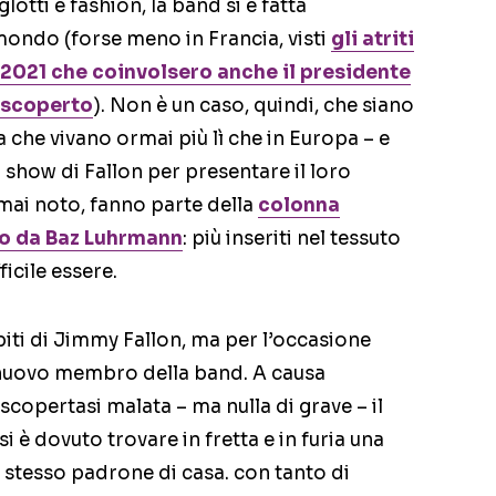
glotti e fashion, la band si è fatta
ndo (forse meno in Francia, visti
gli atriti
n 2021 che coinvolsero anche il presidente
 scoperto
). Non è un caso, quindi, che siano
 che vivano ormai più lì che in Europa – e
show di Fallon per presentare il loro
rmai noto, fanno parte della
colonna
tto da Baz Luhrmann
: più inseriti nel tessuto
icile essere.
iti di Jimmy Fallon, ma per l’occasione
 nuovo membro della band. A causa
 scopertasi malata – ma nulla di grave – il
si è dovuto trovare in fretta e in furia una
o stesso padrone di casa. con tanto di