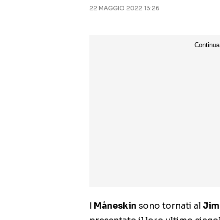
22 MAGGIO 2022 13:26
I
Måneskin
sono tornati al
Jim