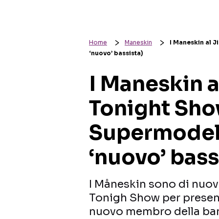
Home
Maneskin
I Maneskin al 
‘nuovo’ bassista)
I Maneskin a
Tonight Sh
Supermodel 
‘nuovo’ bass
I Måneskin sono di nuov
Tonigh Show per present
nuovo membro della b