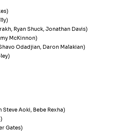
kes)
lly)
rakh, Ryan Shuck, Jonathan Davis)
remy McKinnon)
 Shavo Odadjian, Daron Malakian)
ley)
h Steve Aoki, Bebe Rexha)
)
er Gates)