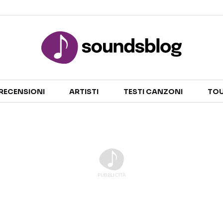
Sezioni
RECENSIONI
ARTISTI
TESTI CANZONI
TOU
NOTIZIE
ARTISTI
RECENSIONI MUSICALI
TESTI CANZONI
INTERVISTE
TOUR ED EVENTI
GOSSIP E CURIOSITÀ
TALENT SHOW