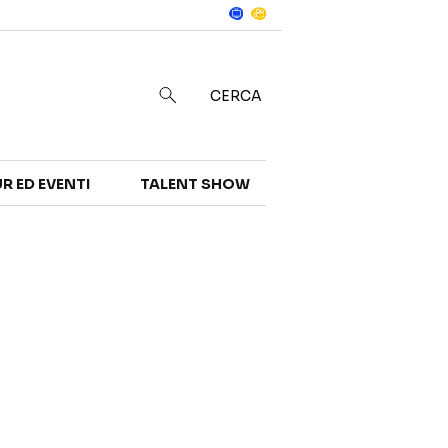
Notizie
in
CERCA
R ED EVENTI
TALENT SHOW