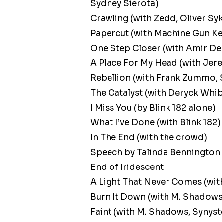
Sydney Sierota)
Crawling (with Zedd, Oliver Sy
Papercut (with Machine Gun Ke
One Step Closer (with Amir De
A Place For My Head (with Je
Rebellion (with Frank Zummo,
The Catalyst (with Deryck Whib
I Miss You (by Blink 182 alone)
What I’ve Done (with Blink 182)
In The End (with the crowd)
Speech by Talinda Bennington
End of Iridescent
A Light That Never Comes (wit
Burn It Down (with M. Shadows
Faint (with M. Shadows, Synyst