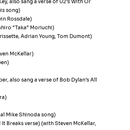
ey, also sang a verse of U2’s With Or
his song)
vin Rossdale)
hiro “Taka” Moriuchi)
orissette, Adrian Young, Tom Dumont)
ven McKellar)
een)
ber, also sang a verse of Bob Dylan’s All
ra)
al Mike Shinoda song)
 It Breaks verse) (with Steven McKellar,