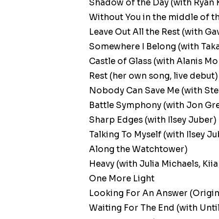
Shadow of the Day (with Ryan K
Without You in the middle of t
Leave Out All the Rest (with Ga
Somewhere I Belong (with Taka
Castle of Glass (with Alanis M
Rest (her own song, live debut)
Nobody Can Save Me (with Ste
Battle Symphony (with Jon Gr
Sharp Edges (with Ilsey Juber)
Talking To Myself (with Ilsey Ju
Along the Watchtower)
Heavy (with Julia Michaels, Kiia
One More Light
Looking For An Answer (Origin
Waiting For The End (with Until