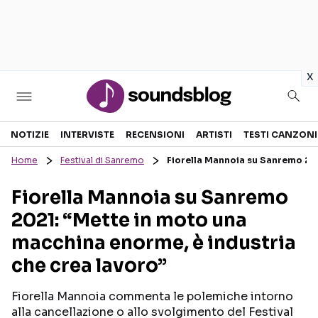
in
x
Sezioni
NOTIZIE
INTERVISTE
RECENSIONI
ARTISTI
TESTI CANZONI
Home
Festival di Sanremo
Fiorella Mannoia su Sanremo 202
NOTIZIE
ARTISTI
Fiorella Mannoia su Sanremo
RECENSIONI MUSICALI
TESTI CANZONI
2021: “Mette in moto una
INTERVISTE
TOUR ED EVENTI
macchina enorme, è industria
GOSSIP E CURIOSITÀ
TALENT SHOW
che crea lavoro”
Fiorella Mannoia commenta le polemiche intorno
alla cancellazione o allo svolgimento del Festival