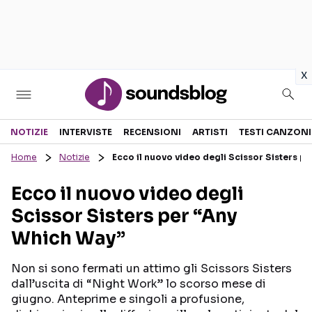
in
x
Sezioni
NOTIZIE
INTERVISTE
RECENSIONI
ARTISTI
TESTI CANZONI
Home
Notizie
Ecco il nuovo video degli Scissor Sisters 
NOTIZIE
ARTISTI
Ecco il nuovo video degli
RECENSIONI MUSICALI
TESTI CANZONI
Scissor Sisters per “Any
INTERVISTE
TOUR ED EVENTI
Which Way”
GOSSIP E CURIOSITÀ
TALENT SHOW
Non si sono fermati un attimo gli Scissors Sisters
dall’uscita di “Night Work” lo scorso mese di
giugno. Anteprime e singoli a profusione,