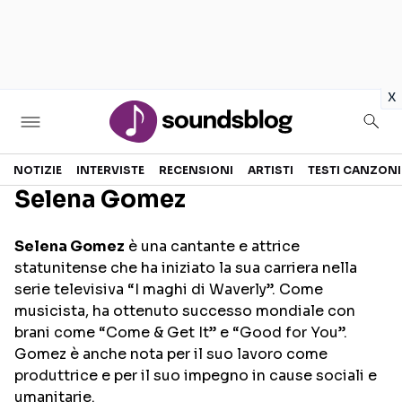
in
x
Sezioni
NOTIZIE
INTERVISTE
RECENSIONI
ARTISTI
TESTI CANZONI
Selena Gomez
NOTIZIE
ARTISTI
Selena Gomez
è una cantante e attrice
RECENSIONI MUSICALI
TESTI CANZONI
statunitense che ha iniziato la sua carriera nella
INTERVISTE
TOUR ED EVENTI
serie televisiva “I maghi di Waverly”. Come
musicista, ha ottenuto successo mondiale con
GOSSIP E CURIOSITÀ
TALENT SHOW
brani come “Come & Get It” e “Good for You”.
Gomez è anche nota per il suo lavoro come
produttrice e per il suo impegno in cause sociali e
umanitarie.