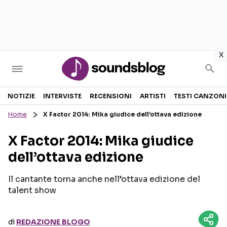
in
x
Sezioni
NOTIZIE
INTERVISTE
RECENSIONI
ARTISTI
TESTI CANZONI
Home
X Factor 2014: Mika giudice dell’ottava edizione
NOTIZIE
ARTISTI
X Factor 2014: Mika giudice
RECENSIONI MUSICALI
TESTI CANZONI
dell’ottava edizione
INTERVISTE
TOUR ED EVENTI
GOSSIP E CURIOSITÀ
TALENT SHOW
Il cantante torna anche nell’ottava edizione del
talent show
di
REDAZIONE BLOGO