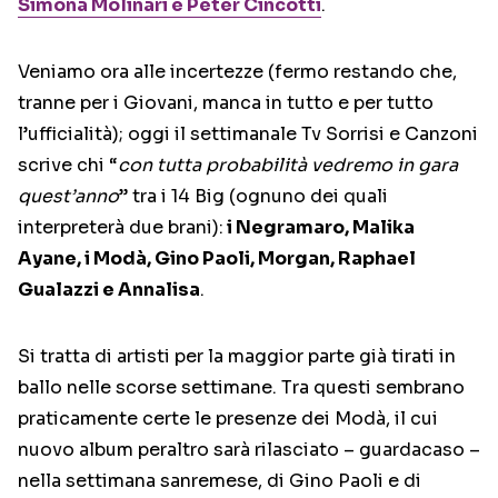
Simona Molinari e Peter Cincotti
.
Veniamo ora alle incertezze (fermo restando che,
tranne per i Giovani, manca in tutto e per tutto
l’ufficialità); oggi il settimanale Tv Sorrisi e Canzoni
scrive chi “
con tutta probabilità vedremo in gara
quest’anno
” tra i 14 Big (ognuno dei quali
interpreterà due brani):
i Negramaro, Malika
Ayane, i Modà, Gino Paoli, Morgan, Raphael
Gualazzi e Annalisa
.
Si tratta di artisti per la maggior parte già tirati in
ballo nelle scorse settimane. Tra questi sembrano
praticamente certe le presenze dei Modà, il cui
nuovo album peraltro sarà rilasciato – guardacaso –
nella settimana sanremese, di Gino Paoli e di