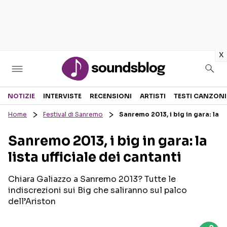
in
x
Sezioni
NOTIZIE
INTERVISTE
RECENSIONI
ARTISTI
TESTI CANZONI
Home
Festival di Sanremo
Sanremo 2013, i big in gara: la lis
NOTIZIE
ARTISTI
Sanremo 2013, i big in gara: la
RECENSIONI MUSICALI
TESTI CANZONI
lista ufficiale dei cantanti
INTERVISTE
TOUR ED EVENTI
GOSSIP E CURIOSITÀ
TALENT SHOW
Chiara Galiazzo a Sanremo 2013? Tutte le
indiscrezioni sui Big che saliranno sul palco
dell’Ariston