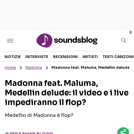
in
x
Sezioni
NOTIZIE
INTERVISTE
RECENSIONI
ARTISTI
TESTI CANZONI
Home
Madonna
Madonna feat. Maluma, Medellin delude: il 
NOTIZIE
ARTISTI
Madonna feat. Maluma,
RECENSIONI MUSICALI
TESTI CANZONI
Medellin delude: il video e i live
INTERVISTE
TOUR ED EVENTI
impediranno il flop?
GOSSIP E CURIOSITÀ
TALENT SHOW
Medellin di Madonna è flop?