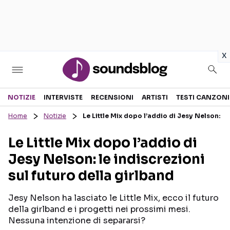
in
x
Sezioni
NOTIZIE
INTERVISTE
RECENSIONI
ARTISTI
TESTI CANZONI
Home
Notizie
Le Little Mix dopo l’addio di Jesy Nelson: le
NOTIZIE
ARTISTI
Le Little Mix dopo l’addio di
RECENSIONI MUSICALI
TESTI CANZONI
Jesy Nelson: le indiscrezioni
INTERVISTE
TOUR ED EVENTI
sul futuro della girlband
GOSSIP E CURIOSITÀ
TALENT SHOW
Jesy Nelson ha lasciato le Little Mix, ecco il futuro
della girlband e i progetti nei prossimi mesi.
Nessuna intenzione di separarsi?