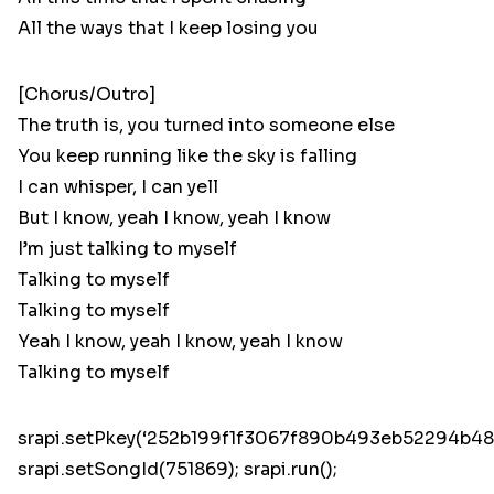
All the ways that I keep losing you
[Chorus/Outro]
The truth is, you turned into someone else
You keep running like the sky is falling
I can whisper, I can yell
But I know, yeah I know, yeah I know
I’m just talking to myself
Talking to myself
Talking to myself
Yeah I know, yeah I know, yeah I know
Talking to myself
srapi.setPkey(‘252b199f1f3067f890b493eb52294b48’
srapi.setSongId(751869); srapi.run();