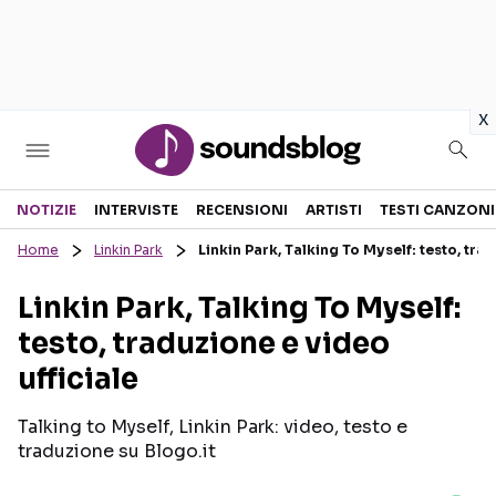
in
x
Sezioni
NOTIZIE
INTERVISTE
RECENSIONI
ARTISTI
TESTI CANZONI
Home
Linkin Park
Linkin Park, Talking To Myself: testo, trad
NOTIZIE
ARTISTI
Linkin Park, Talking To Myself:
RECENSIONI MUSICALI
TESTI CANZONI
testo, traduzione e video
INTERVISTE
TOUR ED EVENTI
ufficiale
GOSSIP E CURIOSITÀ
TALENT SHOW
Talking to Myself, Linkin Park: video, testo e
traduzione su Blogo.it