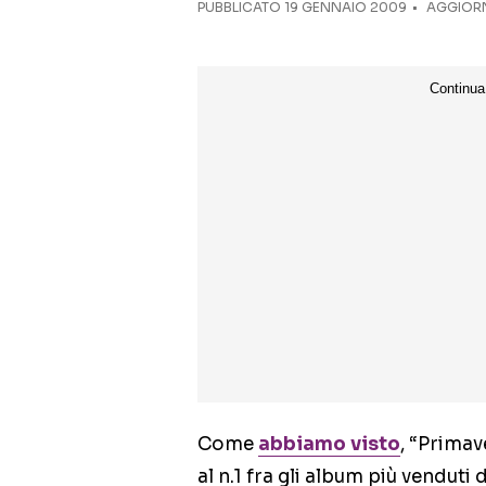
PUBBLICATO
19 GENNAIO 2009
AGGIORN
Come
abbiamo visto
, “Primav
al n.1 fra gli album più venduti