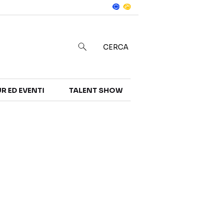
Notizie
in
CERCA
R ED EVENTI
TALENT SHOW