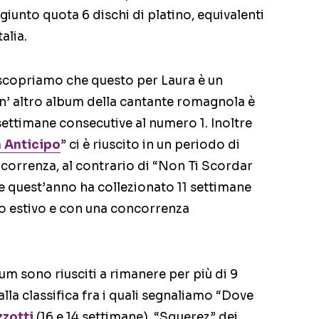
giunto quota 6 dischi di platino, equivalenti
alia.
scopriamo che questo per Laura è un
un’ altro album della cantante romagnola è
 settimane consecutive al numero 1. Inoltre
n Anticipo
” ci è riuscito in un periodo di
correnza, al contrario di “Non Ti Scordar
he quest’anno ha collezionato 11 settimane
do estivo e con una concorrenza
um sono riusciti a rimanere per più di 9
lla classifica fra i quali segnaliamo “Dove
zotti
(16 e 14 settimane), “Squerez” dei