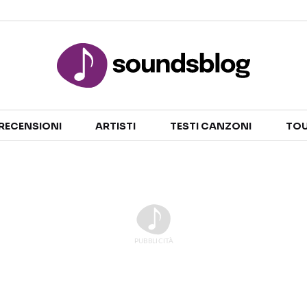
Sezioni
RECENSIONI
ARTISTI
TESTI CANZONI
TOU
NOTIZIE
ARTISTI
RECENSIONI MUSICALI
TESTI CANZONI
INTERVISTE
TOUR ED EVENTI
GOSSIP E CURIOSITÀ
TALENT SHOW