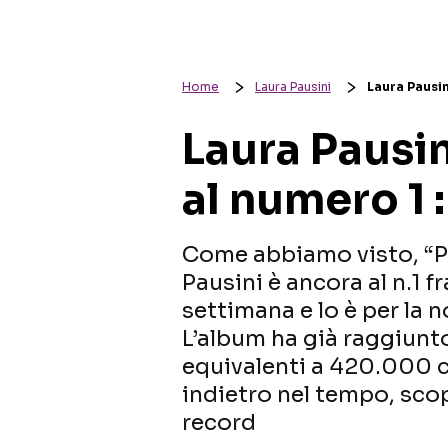
Home
Laura Pausini
Laura Pausini
Laura Pausin
al numero 1 : 
Come abbiamo visto, “Pr
Pausini è ancora al n.1 f
settimana e lo è per la
L’album ha già raggiunto
equivalenti a 420.000 co
indietro nel tempo, sco
record