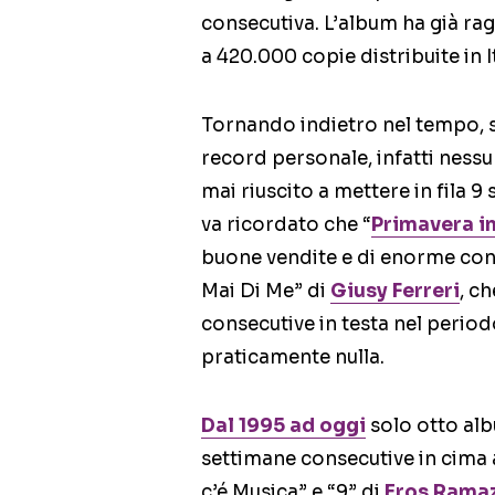
consecutiva. L’album ha già rag
a 420.000 copie distribuite in It
Tornando indietro nel tempo, 
record personale, infatti ness
mai riuscito a mettere in fila 9
va ricordato che “
Primavera i
buone vendite e di enorme con
Mai Di Me” di
Giusy Ferreri
, c
consecutive in testa nel perio
praticamente nulla.
Dal 1995 ad oggi
solo otto alb
settimane consecutive in cima a
c’é Musica” e “9” di
Eros Ramaz