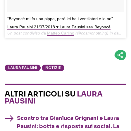
“Beyoncé mi fa una pippa, però lei ha i ventilatori e io no” –
Laura Pausini 21/07/2018 ♥️ Laura Pausini >>> Beyoncé
Un post condiviso da
Matteo Carlino
(@cosmonothing) in data:
Lug
LAURA PAUSINI
NOTIZIE
ALTRI ARTICOLI SU
LAURA
PAUSINI
Scontro tra Gianluca Grignani e Laura
Pausini: botta e risposta sui social. La