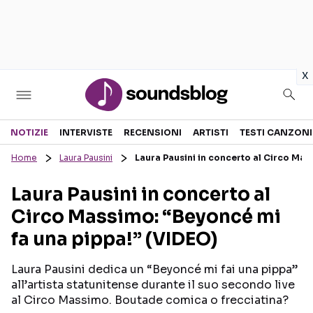
in
x
Sezioni
NOTIZIE
INTERVISTE
RECENSIONI
ARTISTI
TESTI CANZONI
Home
Laura Pausini
Laura Pausini in concerto al Circo Mas
NOTIZIE
ARTISTI
Laura Pausini in concerto al
RECENSIONI MUSICALI
TESTI CANZONI
Circo Massimo: “Beyoncé mi
INTERVISTE
TOUR ED EVENTI
fa una pippa!” (VIDEO)
GOSSIP E CURIOSITÀ
TALENT SHOW
Laura Pausini dedica un “Beyoncé mi fai una pippa”
all’artista statunitense durante il suo secondo live
al Circo Massimo. Boutade comica o frecciatina?