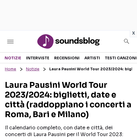
in
x
Sezioni
NOTIZIE
INTERVISTE
RECENSIONI
ARTISTI
TESTI CANZONI
Home
Notizie
Laura Pausini World Tour 2023/2024: bigliett
NOTIZIE
ARTISTI
Laura Pausini World Tour
RECENSIONI MUSICALI
TESTI CANZONI
2023/2024: biglietti, date e
INTERVISTE
TOUR ED EVENTI
città (raddoppiano i concerti a
GOSSIP E CURIOSITÀ
TALENT SHOW
Roma, Bari e Milano)
Il calendario completo, con date e città, dei
concerti di Laura Pausini per il World Tour 2023: