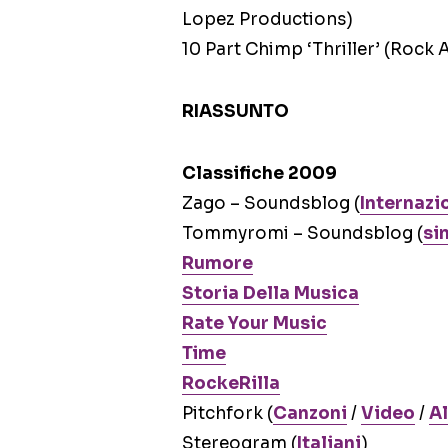
Lopez Productions)
10 Part Chimp ‘Thriller’ (Rock 
RIASSUNTO
Classifiche 2009
Zago – Soundsblog (
Internazi
Tommyromi – Soundsblog (
si
Rumore
Storia Della Musica
Rate Your Music
Time
RockeRilla
Pitchfork (
Canzoni
/
Video
/
A
Stereogram (
Italiani
)