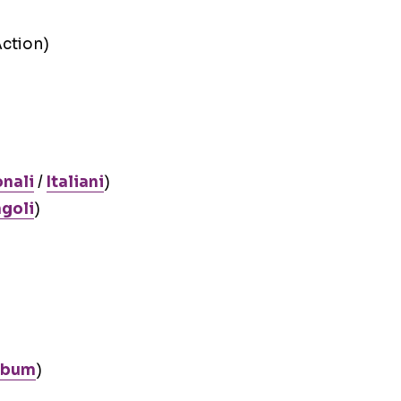
Action)
onali
/
Italiani
)
ngoli
)
lbum
)