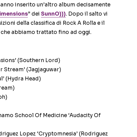
anno inserito un’altro album decisamente
Dimensions
” dei
SunnO)))
. Dopo il salto vi
ioni della classifica di Rock A Rolla e il
e che abbiamo trattato fino ad oggi.
sions’ (Southern Lord)
ar Stream’ (Jagjaguwar)
l’ (Hydra Head)
tream)
ph)
anamo School Of Medicine ‘Audacity Of
riguez Lopez ‘Cryptomnesia’ (Rodriguez