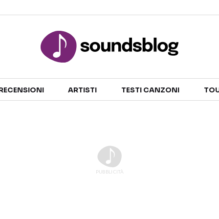
Sezioni
RECENSIONI
ARTISTI
TESTI CANZONI
TOU
NOTIZIE
ARTISTI
RECENSIONI MUSICALI
TESTI CANZONI
INTERVISTE
TOUR ED EVENTI
GOSSIP E CURIOSITÀ
TALENT SHOW