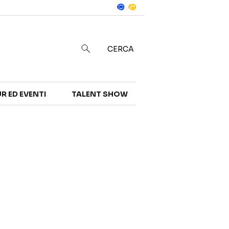
Notizie
in
CERCA
R ED EVENTI
TALENT SHOW