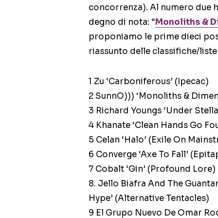
concorrenza). Al numero due h
degno di nota: “
Monoliths & 
proponiamo le prime dieci posiz
riassunto delle classifiche/list
1 Zu ‘Carboniferous’ (Ipecac)
2 SunnO))) ‘Monoliths & Dimen
3 Richard Youngs ‘Under Stell
4 Khanate ‘Clean Hands Go Fou
5 Celan ‘Halo’ (Exile On Mains
6 Converge ‘Axe To Fall’ (Epita
7 Cobalt ‘Gin’ (Profound Lore)
8. Jello Biafra And The Guant
Hype’ (Alternative Tentacles)
9 El Grupo Nuevo De Omar Rod