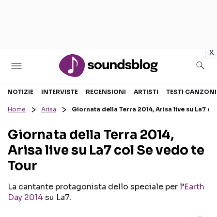
in
x
Sezioni
NOTIZIE
INTERVISTE
RECENSIONI
ARTISTI
TESTI CANZONI
Home
Arisa
Giornata della Terra 2014, Arisa live su La7 co
NOTIZIE
ARTISTI
Giornata della Terra 2014,
RECENSIONI MUSICALI
TESTI CANZONI
Arisa live su La7 col Se vedo te
INTERVISTE
TOUR ED EVENTI
Tour
GOSSIP E CURIOSITÀ
TALENT SHOW
La cantante protagonista dello speciale per l’
Earth
Day 2014
su La7.