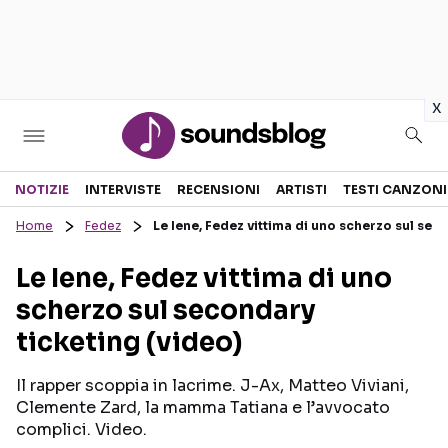
in
x
Sezioni
NOTIZIE
INTERVISTE
RECENSIONI
ARTISTI
TESTI CANZONI
Home
Fedez
Le Iene, Fedez vittima di uno scherzo sul sec
NOTIZIE
ARTISTI
Le Iene, Fedez vittima di uno
RECENSIONI MUSICALI
TESTI CANZONI
scherzo sul secondary
INTERVISTE
TOUR ED EVENTI
ticketing (video)
GOSSIP E CURIOSITÀ
TALENT SHOW
Il rapper scoppia in lacrime. J-Ax, Matteo Viviani,
Clemente Zard, la mamma Tatiana e l’avvocato
complici. Video.