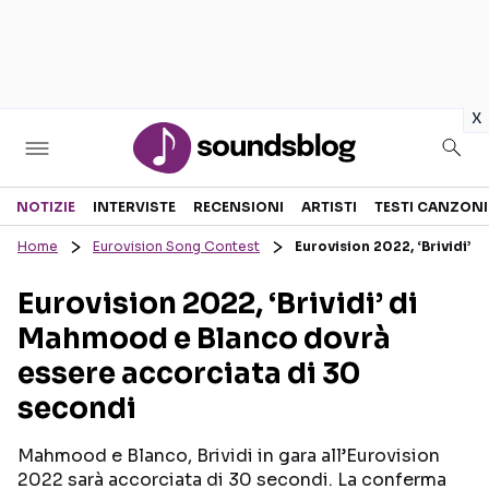
in
x
Sezioni
NOTIZIE
INTERVISTE
RECENSIONI
ARTISTI
TESTI CANZONI
Home
Eurovision Song Contest
Eurovision 2022, ‘Brividi’
NOTIZIE
ARTISTI
Eurovision 2022, ‘Brividi’ di
RECENSIONI MUSICALI
TESTI CANZONI
Mahmood e Blanco dovrà
INTERVISTE
TOUR ED EVENTI
essere accorciata di 30
GOSSIP E CURIOSITÀ
TALENT SHOW
secondi
Mahmood e Blanco, Brividi in gara all’Eurovision
2022 sarà accorciata di 30 secondi. La conferma