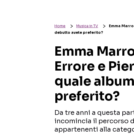
Home
Musica in TV
Emma Marrone
debutto avete preferito?
Emma Marro
Errore e Pie
quale album
preferito?
Da tre anni a questa par
incomincia il percorso 
appartenenti alla catego