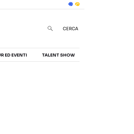
Notizie
in
CERCA
R ED EVENTI
TALENT SHOW