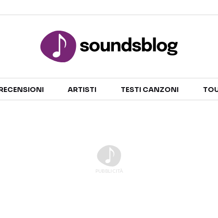
Sezioni
RECENSIONI
ARTISTI
TESTI CANZONI
TOU
NOTIZIE
ARTISTI
RECENSIONI MUSICALI
TESTI CANZONI
INTERVISTE
TOUR ED EVENTI
GOSSIP E CURIOSITÀ
TALENT SHOW