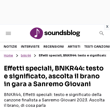
in
x
Sezioni
NOTIZIE
INTERVISTE
RECENSIONI
ARTISTI
TESTI CANZONI
Home
bnkr44
Effetti speciali, BNKR44: testo e significato
NOTIZIE
ARTISTI
Effetti speciali, BNKR44: testo
RECENSIONI MUSICALI
TESTI CANZONI
e significato, ascolta il brano
INTERVISTE
TOUR ED EVENTI
in gara a Sanremo Giovani
GOSSIP E CURIOSITÀ
TALENT SHOW
BNKR44, Effetti speciali: testo e significato della
canzone finalista a Sanremo Giovani 2023. Ascolta
il brano, di cosa parla