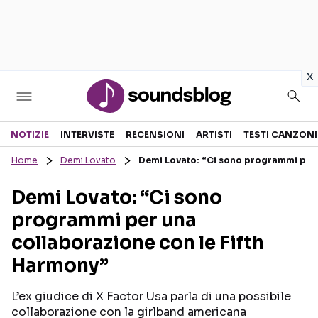
in
x
Sezioni
NOTIZIE
INTERVISTE
RECENSIONI
ARTISTI
TESTI CANZONI
Home
Demi Lovato
Demi Lovato: “Ci sono programmi per 
NOTIZIE
ARTISTI
Demi Lovato: “Ci sono
RECENSIONI MUSICALI
TESTI CANZONI
programmi per una
INTERVISTE
TOUR ED EVENTI
collaborazione con le Fifth
GOSSIP E CURIOSITÀ
TALENT SHOW
Harmony”
L’ex giudice di X Factor Usa parla di una possibile
collaborazione con la girlband americana