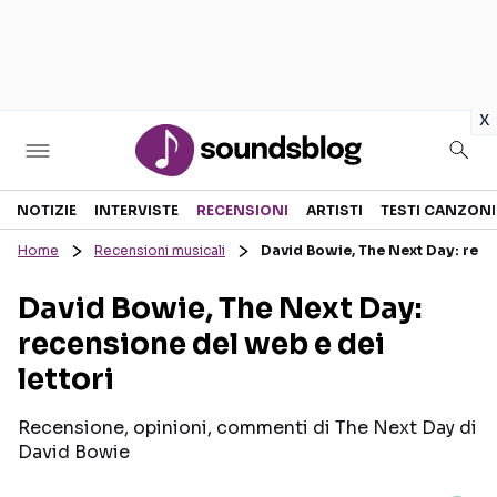
in
x
Sezioni
NOTIZIE
INTERVISTE
RECENSIONI
ARTISTI
TESTI CANZONI
Home
Recensioni musicali
David Bowie, The Next Day: recen
NOTIZIE
ARTISTI
David Bowie, The Next Day:
RECENSIONI MUSICALI
TESTI CANZONI
recensione del web e dei
INTERVISTE
TOUR ED EVENTI
lettori
GOSSIP E CURIOSITÀ
TALENT SHOW
Recensione, opinioni, commenti di The Next Day di
David Bowie