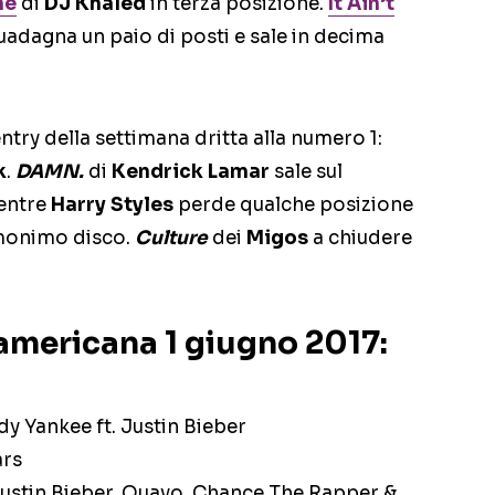
ne
di
DJ Khaled
in terza posizione.
It Ain’t
adagna un paio di posti e sale in decima
.
ntry della settimana dritta alla numero 1:
k
.
DAMN.
di
Kendrick Lamar
sale sul
entre
Harry Styles
perde qualche posizione
omonimo disco.
Culture
dei
Migos
a chiudere
americana 1 giugno 2017:
dy Yankee ft. Justin Bieber
ars
 Justin Bieber, Quavo, Chance The Rapper &