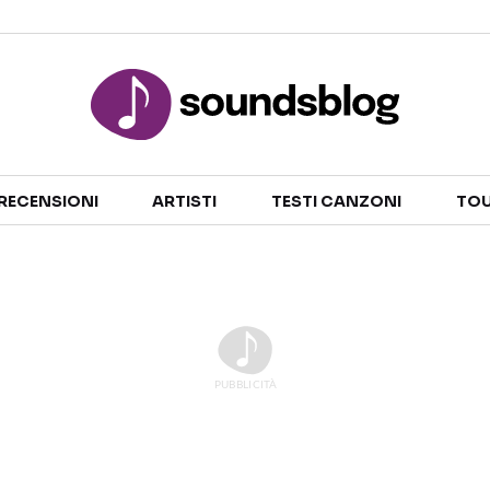
Sezioni
RECENSIONI
ARTISTI
TESTI CANZONI
TOU
NOTIZIE
ARTISTI
RECENSIONI MUSICALI
TESTI CANZONI
INTERVISTE
TOUR ED EVENTI
GOSSIP E CURIOSITÀ
TALENT SHOW