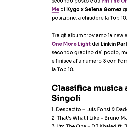
secondo posto e da
I’m The O
Me
di
Kygo x Selena Gomez
gu
posizione, a chiudere la Top 10
Tra gli album troviamo la new e
One More Light
dei
Linkin Par
secondo gradino del podio, m
e finisce alla numero 3 con l’
la Top 10.
Classifica musica 
Singoli
1. Despacito – Luis Fonsi & Dad
2. That’s What I Like – Bruno M
3. I’m The One – DJ Khaled ft.