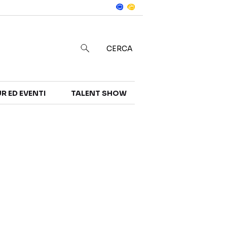
Notizie
in
CERCA
R ED EVENTI
TALENT SHOW