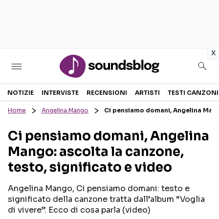
in
x
Sezioni
NOTIZIE
INTERVISTE
RECENSIONI
ARTISTI
TESTI CANZONI
Home
Angelina Mango
Ci pensiamo domani, Angelina Mango:
NOTIZIE
ARTISTI
Ci pensiamo domani, Angelina
RECENSIONI MUSICALI
TESTI CANZONI
Mango: ascolta la canzone,
INTERVISTE
TOUR ED EVENTI
testo, significato e video
GOSSIP E CURIOSITÀ
TALENT SHOW
Angelina Mango, Ci pensiamo domani: testo e
significato della canzone tratta dall’album “Voglia
di vivere”. Ecco di cosa parla (video)