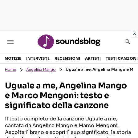
in
x
Sezioni
NOTIZIE
INTERVISTE
RECENSIONI
ARTISTI
TESTI CANZONI
Home
Angelina Mango
Uguale a me, Angelina Mango e Marc
NOTIZIE
ARTISTI
Uguale a me, Angelina Mango
RECENSIONI MUSICALI
TESTI CANZONI
e Marco Mengoni: testo e
INTERVISTE
TOUR ED EVENTI
significato della canzone
GOSSIP E CURIOSITÀ
TALENT SHOW
Il testo completo della canzone Uguale a me,
cantata da Angelina Mango e Marco Mengoni.
Ascolta il brano e scopri il suo significato, la storia