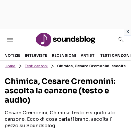
in
x
Sezioni
NOTIZIE
INTERVISTE
RECENSIONI
ARTISTI
TESTI CANZONI
Home
Testi canzoni
Chimica, Cesare Cremonini: ascolta la
NOTIZIE
ARTISTI
Chimica, Cesare Cremonini:
RECENSIONI MUSICALI
TESTI CANZONI
ascolta la canzone (testo e
INTERVISTE
TOUR ED EVENTI
audio)
GOSSIP E CURIOSITÀ
TALENT SHOW
Cesare Cremonini, Chimica: testo e significato
canzone. Ecco di cosa parla il brano, ascolta il
pezzo su Soundsblog