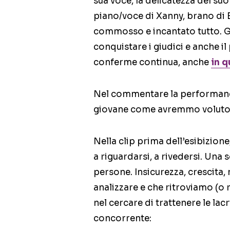
sua voce, la delicatezza del s
piano/voce di Xanny, brano di B
commosso e incantato tutto. Gi
conquistare i giudici e anche il
conferme continua, anche
in q
Nel commentare la performanc
giovane come avremmo voluto f
Nella clip prima dell’esibizio
a riguardarsi, a rivedersi. Una
persone. Insicurezza, crescita,
analizzare e che ritroviamo (o
nel cercare di trattenere le lac
concorrente: