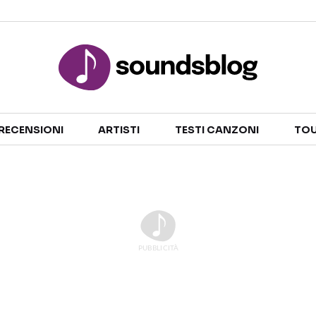
Sezioni
RECENSIONI
ARTISTI
TESTI CANZONI
TOU
NOTIZIE
ARTISTI
RECENSIONI MUSICALI
TESTI CANZONI
INTERVISTE
TOUR ED EVENTI
GOSSIP E CURIOSITÀ
TALENT SHOW