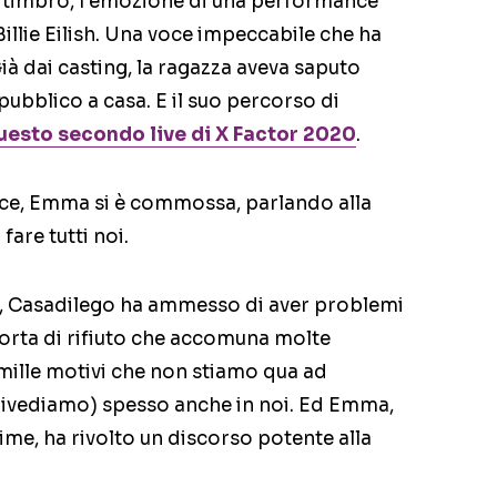
uo timbro, l’emozione di una performance
illie Eilish. Una voce impeccabile che ha
à dai casting, la ragazza aveva saputo
 pubblico a casa. E il suo percorso di
uesto secondo live di X Factor 2020
.
e, Emma si è commossa, parlando alla
are tutti noi.
ne, Casadilego ha ammesso di aver problemi
 sorta di rifiuto che accomuna molte
 mille motivi che non stiamo qua ad
 rivediamo) spesso anche in noi. Ed Emma,
rime, ha rivolto un discorso potente alla