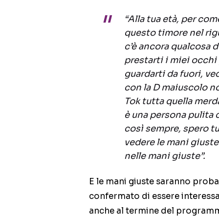
“Alla tua età, per co
questo timore nel rig
c’è ancora qualcosa d
prestarti i miei occhi
guardarti da fuori, v
con la D maiuscolo no
Tok tutta quella mer
è una persona pulita 
così sempre, spero tu
vedere le mani giuste 
nelle mani giuste”.
E le mani giuste saranno proba
confermato di essere interess
anche al termine del program