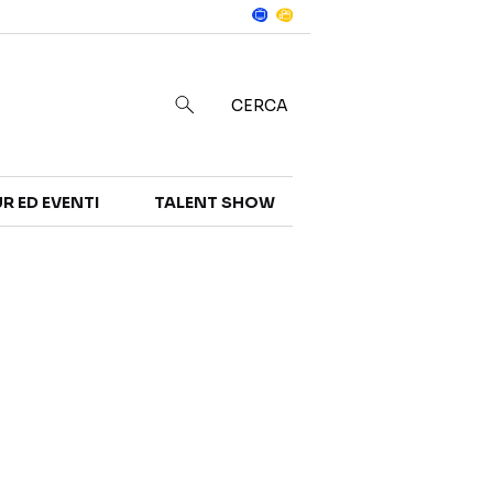
Notizie
in
CERCA
R ED EVENTI
TALENT SHOW