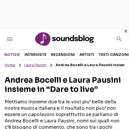
in
x
Sezioni
NOTIZIE
INTERVISTE
RECENSIONI
ARTISTI
TESTI CANZONI
Home
Laura Pausini
Andrea Bocelli e Laura Pausini insieme i
NOTIZIE
ARTISTI
Andrea Bocelli e Laura Pausini
RECENSIONI MUSICALI
TESTI CANZONI
insieme in “Dare to live”
INTERVISTE
TOUR ED EVENTI
GOSSIP E CURIOSITÀ
TALENT SHOW
Mettiamo insieme due tra le voci piu’ belle della
nostra musica italiana e il risultato non puo’ non
essere un capolavoro sopratttutto se parliamo di
Andrea Bocelli e Laura Pausini, nomi sui quali non
c’è bisogno di commento, che sono tra i pochi