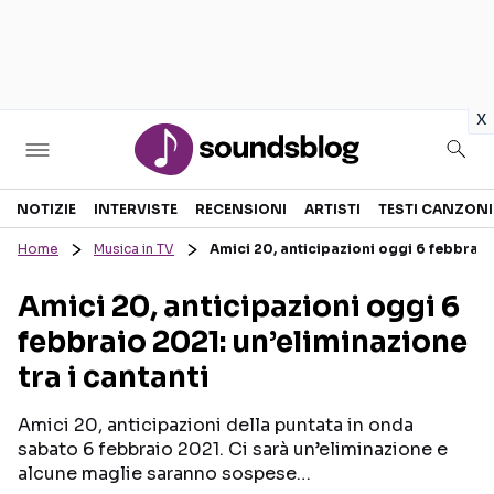
in
x
Sezioni
NOTIZIE
INTERVISTE
RECENSIONI
ARTISTI
TESTI CANZONI
Home
Musica in TV
Amici 20, anticipazioni oggi 6 febbraio 
NOTIZIE
ARTISTI
Amici 20, anticipazioni oggi 6
RECENSIONI MUSICALI
TESTI CANZONI
febbraio 2021: un’eliminazione
INTERVISTE
TOUR ED EVENTI
tra i cantanti
GOSSIP E CURIOSITÀ
TALENT SHOW
Amici 20, anticipazioni della puntata in onda
sabato 6 febbraio 2021. Ci sarà un’eliminazione e
alcune maglie saranno sospese…