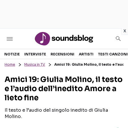
in
x
Sezioni
NOTIZIE
INTERVISTE
RECENSIONI
ARTISTI
TESTI CANZONI
Home
Musica in TV
Amici 19: Giulia Molino, il testo e l’audi
NOTIZIE
ARTISTI
Amici 19: Giulia Molino, il testo
RECENSIONI MUSICALI
TESTI CANZONI
e l’audio dell’inedito Amore a
INTERVISTE
TOUR ED EVENTI
lieto fine
GOSSIP E CURIOSITÀ
TALENT SHOW
Il testo e l’audio del singolo inedito di Giulia
Molino.