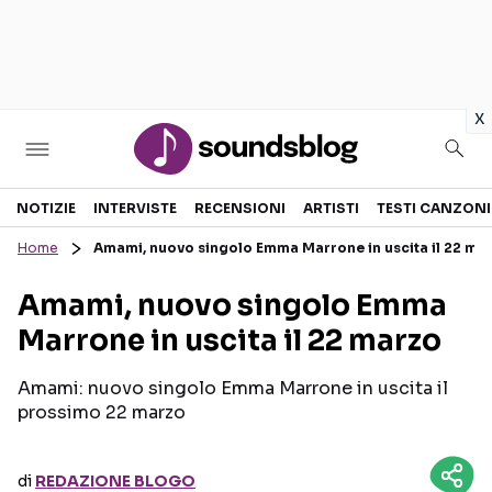
in
x
Sezioni
NOTIZIE
INTERVISTE
RECENSIONI
ARTISTI
TESTI CANZONI
Home
Amami, nuovo singolo Emma Marrone in uscita il 22 ma
NOTIZIE
ARTISTI
Amami, nuovo singolo Emma
RECENSIONI MUSICALI
TESTI CANZONI
Marrone in uscita il 22 marzo
INTERVISTE
TOUR ED EVENTI
GOSSIP E CURIOSITÀ
TALENT SHOW
Amami: nuovo singolo Emma Marrone in uscita il
prossimo 22 marzo
di
REDAZIONE BLOGO