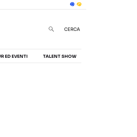
Notizie
in
CERCA
R ED EVENTI
TALENT SHOW