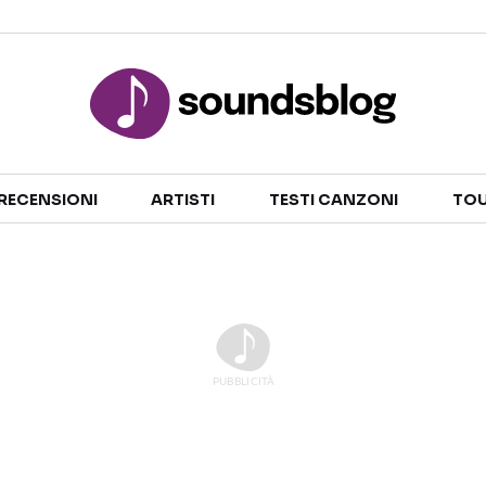
Sezioni
RECENSIONI
ARTISTI
TESTI CANZONI
TOU
NOTIZIE
ARTISTI
RECENSIONI MUSICALI
TESTI CANZONI
INTERVISTE
TOUR ED EVENTI
GOSSIP E CURIOSITÀ
TALENT SHOW