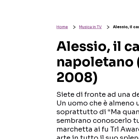
Home
Musica in TV
Alessio, il 
Alessio, il 
napoletano (
2008)
Siete di fronte ad una d
Un uomo che è almeno u
soprattutto di “Ma quan
sembrano conoscerlo tut
marchetta ai fu Trl Awa
arte in tutto il suo spl