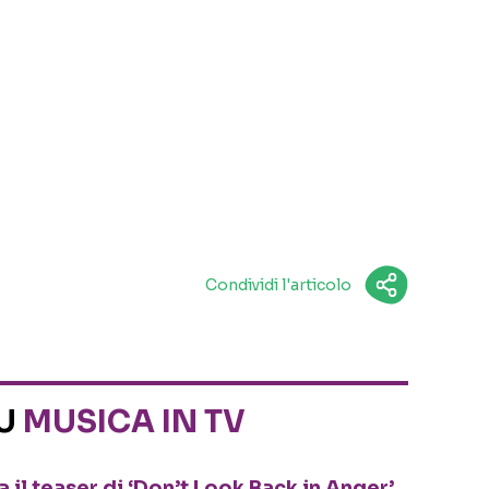
Condividi l'articolo
SU
MUSICA IN TV
 il teaser di ‘Don’t Look Back in Anger’