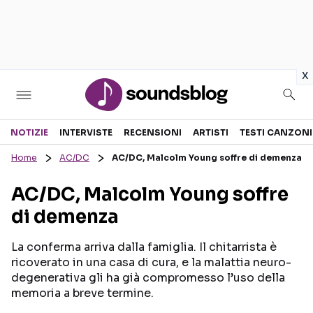
in
x
Sezioni
NOTIZIE
INTERVISTE
RECENSIONI
ARTISTI
TESTI CANZONI
Home
AC/DC
AC/DC, Malcolm Young soffre di demenza
NOTIZIE
ARTISTI
AC/DC, Malcolm Young soffre
RECENSIONI MUSICALI
TESTI CANZONI
di demenza
INTERVISTE
TOUR ED EVENTI
GOSSIP E CURIOSITÀ
TALENT SHOW
La conferma arriva dalla famiglia. Il chitarrista è
ricoverato in una casa di cura, e la malattia neuro-
degenerativa gli ha già compromesso l’uso della
memoria a breve termine.