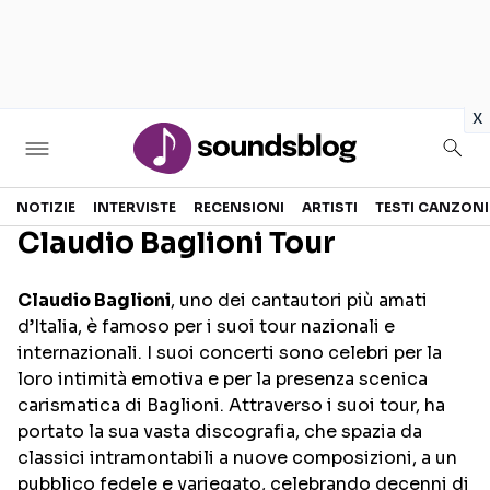
in
x
Sezioni
NOTIZIE
INTERVISTE
RECENSIONI
ARTISTI
TESTI CANZONI
Claudio Baglioni Tour
NOTIZIE
ARTISTI
Claudio Baglioni
, uno dei cantautori più amati
RECENSIONI MUSICALI
TESTI CANZONI
d’Italia, è famoso per i suoi tour nazionali e
INTERVISTE
TOUR ED EVENTI
internazionali. I suoi concerti sono celebri per la
loro intimità emotiva e per la presenza scenica
GOSSIP E CURIOSITÀ
TALENT SHOW
carismatica di Baglioni. Attraverso i suoi tour, ha
portato la sua vasta discografia, che spazia da
classici intramontabili a nuove composizioni, a un
pubblico fedele e variegato, celebrando decenni di