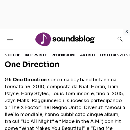
in
x
Sezioni
NOTIZIE
INTERVISTE
RECENSIONI
ARTISTI
TESTI CANZONI
One Direction
NOTIZIE
ARTISTI
Gli
One Direction
sono una boy band britannica
RECENSIONI MUSICALI
TESTI CANZONI
formata nel 2010, composta da Niall Horan, Liam
INTERVISTE
TOUR ED EVENTI
Payne, Harry Styles, Louis Tomlinson e, fino al 2015,
Zayn Malik. Raggiunsero il successo partecipando
GOSSIP E CURIOSITÀ
TALENT SHOW
a “The X Factor” nel Regno Unito. Divenuti famosi a
livello mondiale, hanno pubblicato cinque album,
tra cui “Up All Night” e “Made in the A.M.”, con hit
come “What Makes You Beautiful” e “Drag Me