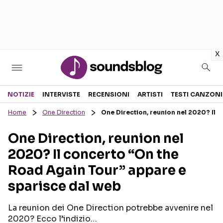
in
x
Sezioni
NOTIZIE
INTERVISTE
RECENSIONI
ARTISTI
TESTI CANZONI
Home
One Direction
One Direction, reunion nel 2020? Il 
NOTIZIE
ARTISTI
One Direction, reunion nel
RECENSIONI MUSICALI
TESTI CANZONI
2020? Il concerto “On the
INTERVISTE
TOUR ED EVENTI
Road Again Tour” appare e
GOSSIP E CURIOSITÀ
TALENT SHOW
sparisce dal web
La reunion dei One Direction potrebbe avvenire nel
2020? Ecco l’indizio…