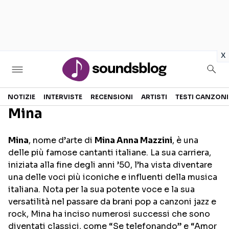
in
x
Sezioni
NOTIZIE
INTERVISTE
RECENSIONI
ARTISTI
TESTI CANZONI
Mina
NOTIZIE
ARTISTI
Mina
, nome d’arte di
Mina Anna Mazzini
, è una
RECENSIONI MUSICALI
TESTI CANZONI
delle più famose cantanti italiane. La sua carriera,
INTERVISTE
TOUR ED EVENTI
iniziata alla fine degli anni ’50, l’ha vista diventare
una delle voci più iconiche e influenti della musica
GOSSIP E CURIOSITÀ
TALENT SHOW
italiana. Nota per la sua potente voce e la sua
versatilità nel passare da brani pop a canzoni jazz e
rock, Mina ha inciso numerosi successi che sono
diventati classici, come “Se telefonando” e “Amor