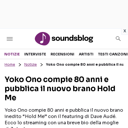
in
x
Sezioni
NOTIZIE
INTERVISTE
RECENSIONI
ARTISTI
TESTI CANZONI
Home
Notizie
Yoko Ono compie 80 anni e pubblica il nuo
NOTIZIE
ARTISTI
Yoko Ono compie 80 anni e
RECENSIONI MUSICALI
TESTI CANZONI
pubblica il nuovo brano Hold
INTERVISTE
TOUR ED EVENTI
Me
GOSSIP E CURIOSITÀ
TALENT SHOW
Yoko Ono compie 80 anni e pubblica il nuovo brano
inedito “Hold Me” con il featuring di Dave Audé.
Ecco lo streaming con una breve bio della moglie