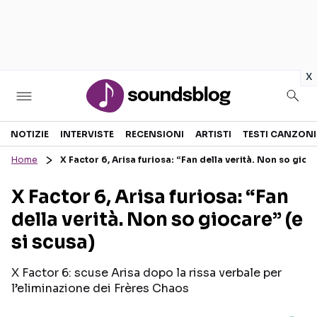
in
x
Sezioni
NOTIZIE
INTERVISTE
RECENSIONI
ARTISTI
TESTI CANZONI
Home
X Factor 6, Arisa furiosa: “Fan della verità. Non so gioca
NOTIZIE
ARTISTI
X Factor 6, Arisa furiosa: “Fan
RECENSIONI MUSICALI
TESTI CANZONI
della verità. Non so giocare” (e
INTERVISTE
TOUR ED EVENTI
si scusa)
GOSSIP E CURIOSITÀ
TALENT SHOW
X Factor 6: scuse Arisa dopo la rissa verbale per
l’eliminazione dei Frères Chaos