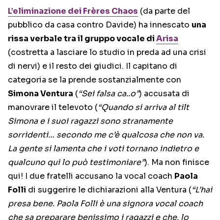
L’eliminazione dei
Frères Chaos
(da parte del
pubblico da casa contro Davide) ha innescato
una
rissa verbale tra il gruppo vocale di
Arisa
(costretta a lasciare lo studio in preda ad una crisi
di nervi) e il resto dei giudici. Il capitano di
categoria se la prende sostanzialmente con
Simona Ventura
(
“Sei falsa ca..o”
) accusata di
manovrare il televoto (
“Quando si arriva al tilt
Simona e i suoi ragazzi sono stranamente
sorridenti… secondo me c’è qualcosa che non va.
La gente si lamenta che i voti tornano indietro e
qualcuno qui lo può testimoniare”
). Ma non finisce
qui! I due fratelli accusano la vocal coach
Paola
Folli
di suggerire le dichiarazioni alla Ventura (
“L’hai
presa bene. Paola Folli è una signora vocal coach
che sa preparare benissimo i ragazzi e che, lo