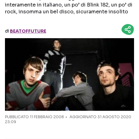
interamente in italiano, un po’ di Blink 182, un po’ di
rock, insomma un bel disco, sicuramente insolito
Seguici sui social
di
BEATOFFUTURE
PUBBLICATO
11 FEBBRAIO 2008
AGGIORNATO 31 AGOSTO 2020
23:09