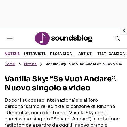
in
x
Sezioni
NOTIZIE
INTERVISTE
RECENSIONI
ARTISTI
TESTI CANZONI
Home
Notizie
Vanilla Sky: “Se Vuoi Andare”. Nuovo singo
NOTIZIE
ARTISTI
Vanilla Sky: “Se Vuoi Andare”.
RECENSIONI MUSICALI
TESTI CANZONI
Nuovo singolo e video
INTERVISTE
TOUR ED EVENTI
GOSSIP E CURIOSITÀ
TALENT SHOW
Dopo il successo internazionale e al loro
personalissimo re-edit della canzone di Rihanna
“Umbrella”, ecco di ritorno i Vanilla Sky con il
nuovissimo singolo “Se Vuoi Andare”, in rotazione
radiofonica a partire da oggi.Il nuovo brano è