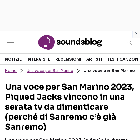
in
x
Sezioni
NOTIZIE
INTERVISTE
RECENSIONI
ARTISTI
TESTI CANZONI
Home
Una voce per San Marino
Una voce per San Marino 20
NOTIZIE
ARTISTI
Una voce per San Marino 2023,
RECENSIONI MUSICALI
TESTI CANZONI
Piqued Jacks vincono in una
INTERVISTE
TOUR ED EVENTI
serata tv da dimenticare
GOSSIP E CURIOSITÀ
TALENT SHOW
(perché di Sanremo c’è già
Sanremo)