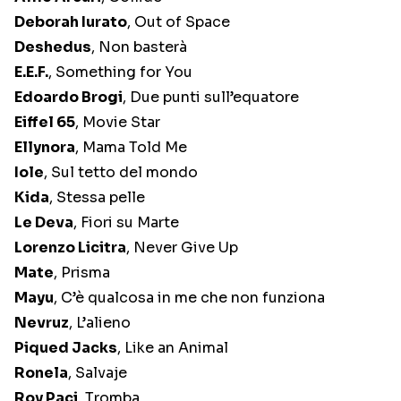
Deborah Iurato
, Out of Space
Deshedus
, Non basterà
E.E.F.
, Something for You
Edoardo Brogi
, Due punti sull’equatore
Eiffel 65
, Movie Star
Ellynora
, Mama Told Me
Iole
, Sul tetto del mondo
Kida
, Stessa pelle
Le Deva
, Fiori su Marte
Lorenzo Licitra
, Never Give Up
Mate
, Prisma
Mayu
, C’è qualcosa in me che non funziona
Nevruz
, L’alieno
Piqued Jacks
, Like an Animal
Ronela
, Salvaje
Roy Paci
, Tromba